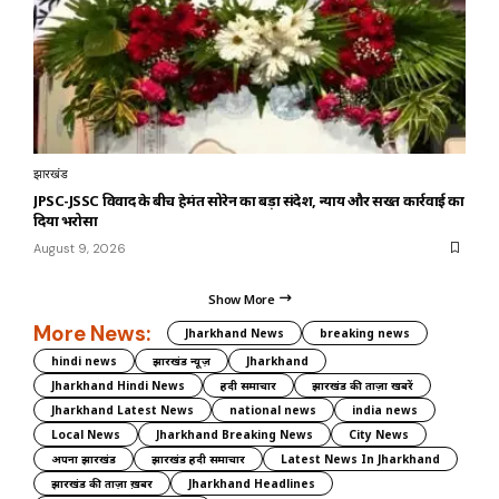
झारखंड
JPSC-JSSC विवाद के बीच हेमंत सोरेन का बड़ा संदेश, न्याय और सख्त कार्रवाई का
दिया भरोसा
August 9, 2026
Show More
More News:
Jharkhand News
breaking news
hindi news
झारखंड न्यूज़
Jharkhand
Jharkhand Hindi News
हिंदी समाचार
झारखंड की ताज़ा खबरें
Jharkhand Latest News
national news
india news
Local News
Jharkhand Breaking News
City News
अपना झारखंड
झारखंड हिंदी समाचार
Latest News In Jharkhand
झारखंड की ताज़ा ख़बर
Jharkhand Headlines