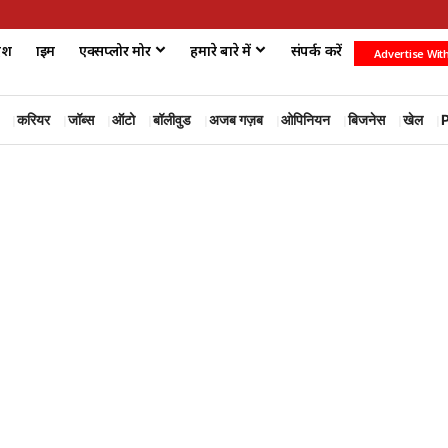
ेश
क्राइम
एक्सप्लोर मोर
हमारे बारे में
संपर्क करें
Advertise Wit
करियर
जॉब्स
ऑटो
बॉलीवुड
अजब गज़ब
ओपिनियन
बिजनेस
खेल
P