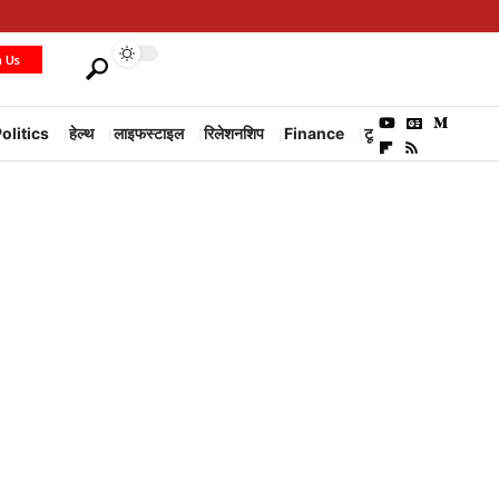
h Us
olitics
हेल्थ
लाइफस्टाइल
रिलेशनशिप
Finance
टूरिज्म
Environm