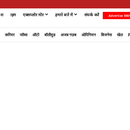
ेश
क्राइम
एक्सप्लोर मोर
हमारे बारे में
संपर्क करें
Advertise Wit
करियर
जॉब्स
ऑटो
बॉलीवुड
अजब गज़ब
ओपिनियन
बिजनेस
खेल
P