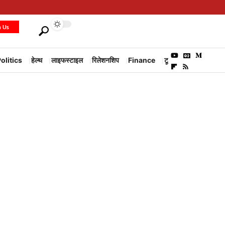
h Us
olitics
हेल्थ
लाइफस्टाइल
रिलेशनशिप
Finance
टूरिज्म
Environm