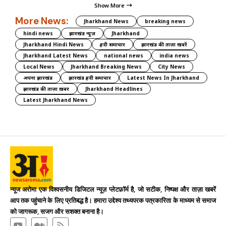
Show More
More News:
Jharkhand News
breaking news
hindi news
झारखंड न्यूज़
Jharkhand
Jharkhand Hindi News
हिंदी समाचार
झारखंड की ताज़ा खबरें
Jharkhand Latest News
national news
india news
Local News
Jharkhand Breaking News
City News
अपना झारखंड
झारखंड हिंदी समाचार
Latest News In Jharkhand
झारखंड की ताज़ा ख़बर
Jharkhand Headlines
Latest Jharkhand News
न्यूज अरोमा एक विश्वसनीय डिजिटल न्यूज़ प्लेटफ़ॉर्म है, जो सटीक, निष्पक्ष और ताज़ा खबरें
आप तक पहुंचाने के लिए प्रतिबद्ध है। हमारा उद्देश्य तथ्यपरक पत्रकारिता के माध्यम से समाज
को जागरूक, सजग और सशक्त बनाना है।