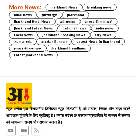
More News:
Jharkhand News
breaking news
hindi news
झारखंड न्यूज़
Jharkhand
Jharkhand Hindi News
हिंदी समाचार
झारखंड की ताज़ा खबरें
Jharkhand Latest News
national news
india news
Local News
Jharkhand Breaking News
City News
अपना झारखंड
झारखंड हिंदी समाचार
Latest News In Jharkhand
झारखंड की ताज़ा ख़बर
Jharkhand Headlines
Latest Jharkhand News
न्यूज अरोमा एक विश्वसनीय डिजिटल न्यूज़ प्लेटफ़ॉर्म है, जो सटीक, निष्पक्ष और ताज़ा खबरें
आप तक पहुंचाने के लिए प्रतिबद्ध है। हमारा उद्देश्य तथ्यपरक पत्रकारिता के माध्यम से समाज
को जागरूक, सजग और सशक्त बनाना है।