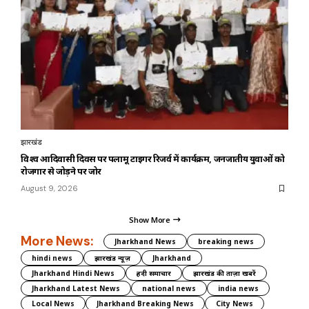
झारखंड
विश्व आदिवासी दिवस पर पलामू टाइगर रिजर्व में कार्यक्रम, जनजातीय युवाओं को
रोजगार से जोड़ने पर जोर
August 9, 2026
Show More
More News:
Jharkhand News
breaking news
hindi news
झारखंड न्यूज़
Jharkhand
Jharkhand Hindi News
हिंदी समाचार
झारखंड की ताज़ा खबरें
Jharkhand Latest News
national news
india news
Local News
Jharkhand Breaking News
City News