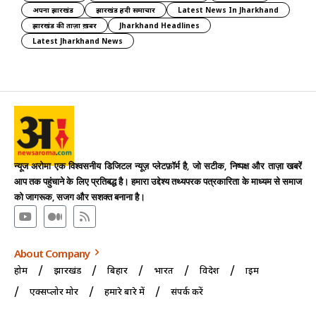
अपना झारखंड
झारखंड हिंदी समाचार
Latest News In Jharkhand
झारखंड की ताज़ा ख़बर
Jharkhand Headlines
Latest Jharkhand News
न्यूज अरोमा एक विश्वसनीय डिजिटल न्यूज़ प्लेटफ़ॉर्म है, जो सटीक, निष्पक्ष और ताज़ा खबरें
आप तक पहुंचाने के लिए प्रतिबद्ध है। हमारा उद्देश्य तथ्यपरक पत्रकारिता के माध्यम से समाज
को जागरूक, सजग और सशक्त बनाना है।
About Company
होम
झारखंड
बिहार
भारत
विदेश
क्राइम
एक्सप्लोर मोर
हमारे बारे में
संपर्क करें