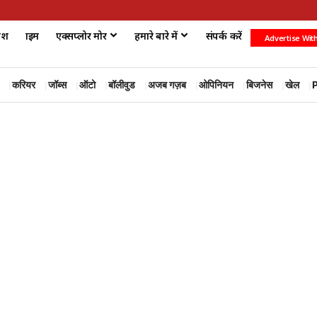
ेश
क्राइम
एक्सप्लोर मोर
हमारे बारे में
संपर्क करें
Advertise Wit
करियर
जॉब्स
ऑटो
बॉलीवुड
अजब गज़ब
ओपिनियन
बिजनेस
खेल
P