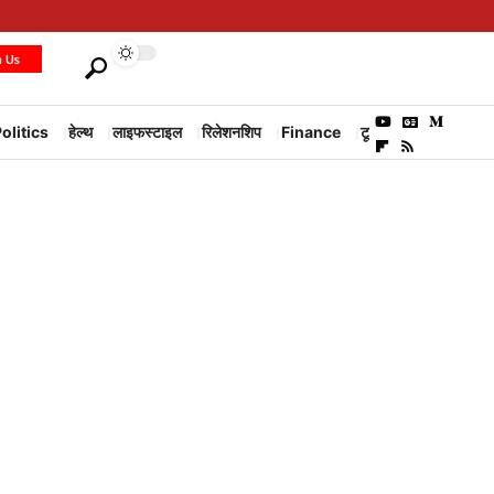
h Us
olitics
हेल्थ
लाइफस्टाइल
रिलेशनशिप
Finance
टूरिज्म
Environm