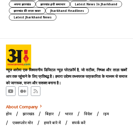
अपना झारखंड
झारखंड हिंदी समाचार
Latest News In Jharkhand
झारखंड की ताज़ा ख़बर
Jharkhand Headlines
Latest Jharkhand News
न्यूज अरोमा एक विश्वसनीय डिजिटल न्यूज़ प्लेटफ़ॉर्म है, जो सटीक, निष्पक्ष और ताज़ा खबरें
आप तक पहुंचाने के लिए प्रतिबद्ध है। हमारा उद्देश्य तथ्यपरक पत्रकारिता के माध्यम से समाज
को जागरूक, सजग और सशक्त बनाना है।
About Company
होम
झारखंड
बिहार
भारत
विदेश
क्राइम
एक्सप्लोर मोर
हमारे बारे में
संपर्क करें