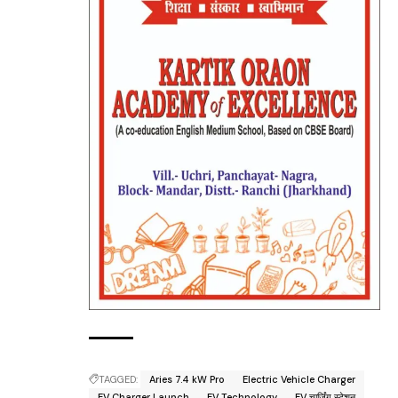
TAGGED:
Aries 7.4 kW Pro
Electric Vehicle Charger
EV Charger Launch
EV Technology
EV चार्जिंग स्टेशन