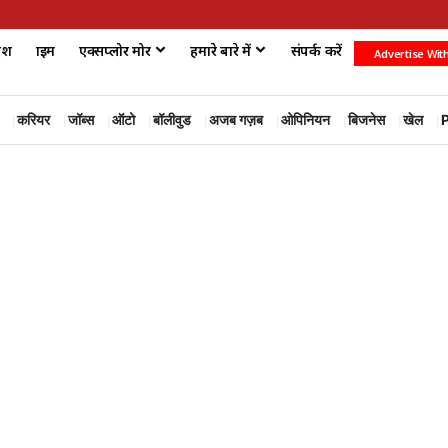
ेश
क्राइम
एक्सप्लोर मोर
हमारे बारे में
संपर्क करें
Advertise Wit
करियर
जॉब्स
ऑटो
बॉलीवुड
अजब गज़ब
ओपिनियन
बिजनेस
खेल
P