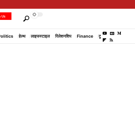
h Us
olitics
हेल्थ
लाइफस्टाइल
रिलेशनशिप
Finance
टूरिज्म
Environm