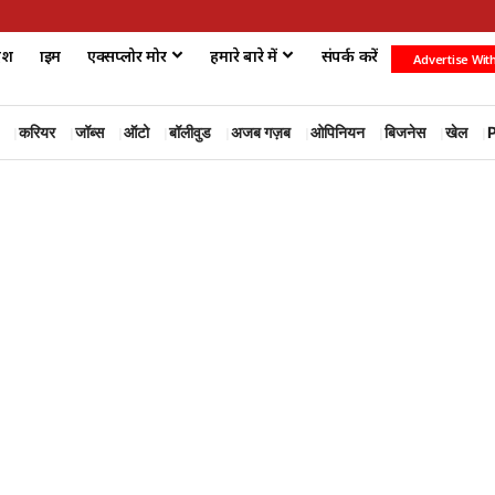
ेश
क्राइम
एक्सप्लोर मोर
हमारे बारे में
संपर्क करें
Advertise Wit
करियर
जॉब्स
ऑटो
बॉलीवुड
अजब गज़ब
ओपिनियन
बिजनेस
खेल
P