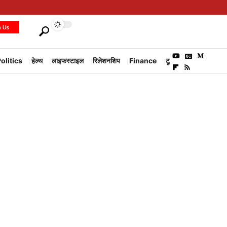
h Us
olitics
हेल्थ
लाइफस्टाइल
रिलेशनशिप
Finance
टूरिज्म
Environm