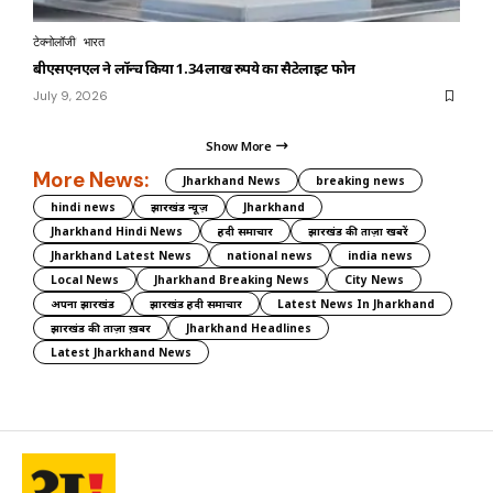
टेक्नोलॉजी
भारत
बीएसएनएल ने लॉन्च किया 1.34 लाख रुपये का सैटेलाइट फोन
July 9, 2026
Show More
More News:
Jharkhand News
breaking news
hindi news
झारखंड न्यूज़
Jharkhand
Jharkhand Hindi News
हिंदी समाचार
झारखंड की ताज़ा खबरें
Jharkhand Latest News
national news
india news
Local News
Jharkhand Breaking News
City News
अपना झारखंड
झारखंड हिंदी समाचार
Latest News In Jharkhand
झारखंड की ताज़ा ख़बर
Jharkhand Headlines
Latest Jharkhand News