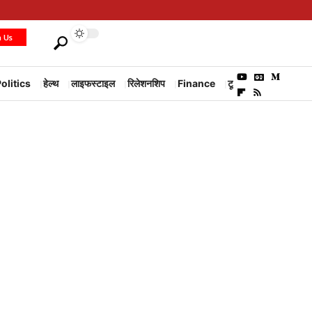
h Us
olitics
हेल्थ
लाइफस्टाइल
रिलेशनशिप
Finance
टूरिज्म
Environm