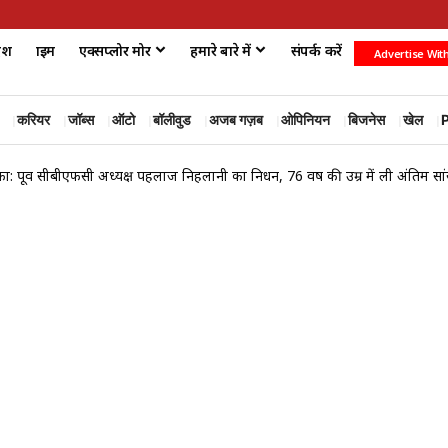
ेश
क्राइम
एक्सप्लोर मोर
हमारे बारे में
संपर्क करें
Advertise Wit
करियर
जॉब्स
ऑटो
बॉलीवुड
अजब गज़ब
ओपिनियन
बिजनेस
खेल
P
टका: पूर्व सीबीएफसी अध्यक्ष पहलाज निहलानी का निधन, 76 वर्ष की उम्र में ली अंतिम सा