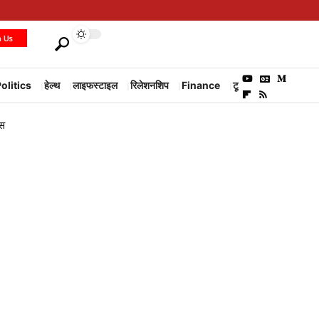
h Us
olitics
हेल्थ
लाइफस्टाइल
रिलेशनशिप
Finance
टूरिज्म
Environm
ंस