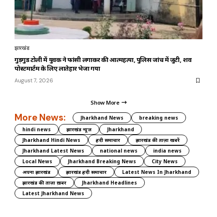
झारखंड
गुड़गुड टोली में युवक ने फांसी लगाकर की आत्महत्या, पुलिस जांच में जुटी, शव
पोस्टमार्टम के लिए लातेहार भेजा गया
August 7, 2026
Show More
More News:
Jharkhand News
breaking news
hindi news
झारखंड न्यूज़
Jharkhand
Jharkhand Hindi News
हिंदी समाचार
झारखंड की ताज़ा खबरें
Jharkhand Latest News
national news
india news
Local News
Jharkhand Breaking News
City News
अपना झारखंड
झारखंड हिंदी समाचार
Latest News In Jharkhand
झारखंड की ताज़ा ख़बर
Jharkhand Headlines
Latest Jharkhand News