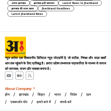
अपना झारखंड
झारखंड हिंदी समाचार
Latest News In Jharkhand
झारखंड की ताज़ा ख़बर
Jharkhand Headlines
Latest Jharkhand News
न्यूज अरोमा एक विश्वसनीय डिजिटल न्यूज़ प्लेटफ़ॉर्म है, जो सटीक, निष्पक्ष और ताज़ा खबरें
आप तक पहुंचाने के लिए प्रतिबद्ध है। हमारा उद्देश्य तथ्यपरक पत्रकारिता के माध्यम से समाज
को जागरूक, सजग और सशक्त बनाना है।
About Company
होम
झारखंड
बिहार
भारत
विदेश
क्राइम
एक्सप्लोर मोर
हमारे बारे में
संपर्क करें