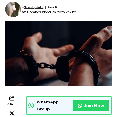
By
News Update
Last Updated: October 26, 2025 2:57 PM
WhatsApp
SHARE
Join Now
Group