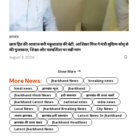
झारखंड
छात्र हित की आवाज बनी महुआडांड़ की बेटी, आशिका मिंज ने मंत्री सुदिव्य सोनू से
की मुलाकात, शिक्षा और पारदर्शिता पर रखी मांग
August 8, 2026
Show More
More News:
Jharkhand News
breaking news
hindi news
झारखंड न्यूज़
Jharkhand
Jharkhand Hindi News
हिंदी समाचार
झारखंड की ताज़ा खबरें
Jharkhand Latest News
national news
india news
Local News
Jharkhand Breaking News
City News
अपना झारखंड
झारखंड हिंदी समाचार
Latest News In Jharkhand
झारखंड की ताज़ा ख़बर
Jharkhand Headlines
Latest Jharkhand News