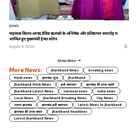
झारखंड
सहायक बिशप आनंद डेविड खलखो के अभिषेक और प्रतिष्ठापन समारोह में
शामिल हुए मुख्यमंत्री हेमंत सोरेन
August 8, 2026
Show More
More News:
Jharkhand News
breaking news
hindi news
झारखंड न्यूज़
Jharkhand
Jharkhand Hindi News
हिंदी समाचार
झारखंड की ताज़ा खबरें
Jharkhand Latest News
national news
india news
Local News
Jharkhand Breaking News
City News
अपना झारखंड
झारखंड हिंदी समाचार
Latest News In Jharkhand
झारखंड की ताज़ा ख़बर
Jharkhand Headlines
Latest Jharkhand News