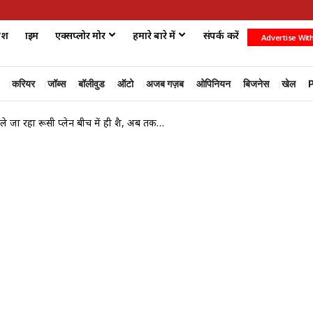
ेश
क्राइम
एक्सप्लोर मोर
हमारे बारे में
संपर्क करें
Advertise Wit
करियर
जॉब्स
बॉलीवुड
ऑटो
अजब गज़ब
ओपिनियन
बिजनेस
खेल
P
 ले जा रहा रूसी प्लेन बीच में ही क्रैश, अब तक…