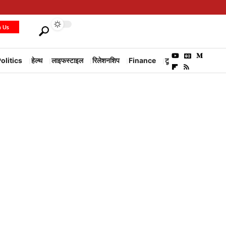
h Us
olitics
हेल्थ
लाइफस्टाइल
रिलेशनशिप
Finance
टूरिज्म
Environm