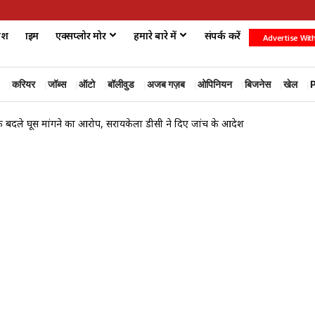
ेश
क्राइम
एक्सप्लोर मोर
हमारे बारे में
संपर्क करें
Advertise Wit
करियर
जॉब्स
ऑटो
बॉलीवुड
अजब गज़ब
ओपिनियन
बिजनेस
खेल
P
के बदले घूस मांगने का आरोप, सरायकेला डीसी ने दिए जांच के आदेश