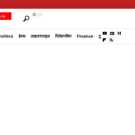
h Us
olitics
हेल्थ
लाइफस्टाइल
रिलेशनशिप
Finance
टूरिज्म
Environm