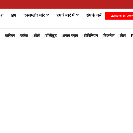
ेश
क्राइम
एक्सप्लोर मोर
हमारे बारे में
संपर्क करें
Advertise Wit
करियर
जॉब्स
ऑटो
बॉलीवुड
अजब गज़ब
ओपिनियन
बिजनेस
खेल
P