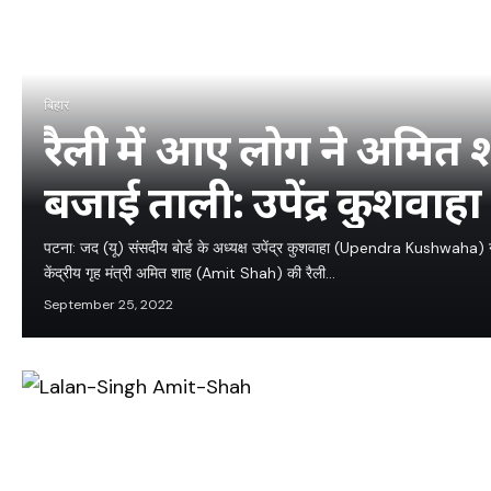
बिहार
रैली में आए लोग ने अमित 
बजाई ताली: उपेंद्र कुशवाहा
पटना: जद (यू) संसदीय बोर्ड के अध्यक्ष उपेंद्र कुशवाहा (Upendra Kushwaha) ने क
केंद्रीय गृह मंत्री अमित शाह (Amit Shah) की रैली…
September 25, 2022