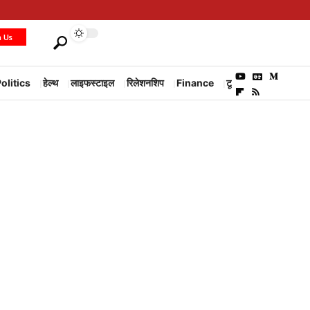
h Us
olitics
हेल्थ
लाइफस्टाइल
रिलेशनशिप
Finance
टूरिज्म
Environm