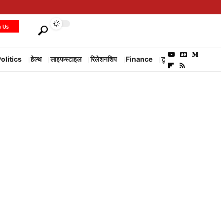
h Us
olitics
हेल्थ
लाइफस्टाइल
रिलेशनशिप
Finance
टूरिज्म
Environm