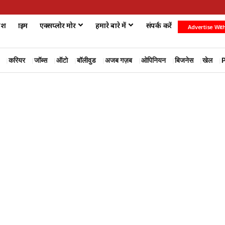
ेश
क्राइम
एक्सप्लोर मोर
हमारे बारे में
संपर्क करें
Advertise Wit
करियर
जॉब्स
ऑटो
बॉलीवुड
अजब गज़ब
ओपिनियन
बिजनेस
खेल
P