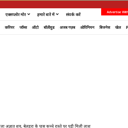
Advertise Wit
एक्सप्लोर मोर
हमारे बारे में
संपर्क करें
करियर
जॉब्स
ऑटो
बॉलीवुड
अजब गज़ब
ओपिनियन
बिजनेस
खेल
P
 में मिला अज्ञात शव, बेलहरा के पास कच्चे रास्ते पर पड़ी मिली लाश