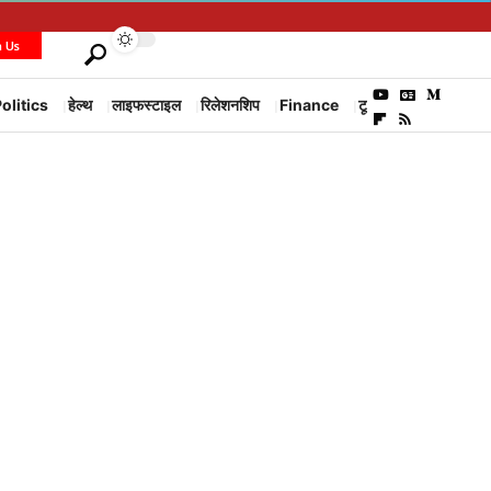
h Us
olitics
हेल्थ
लाइफस्टाइल
रिलेशनशिप
Finance
टूरिज्म
Environm