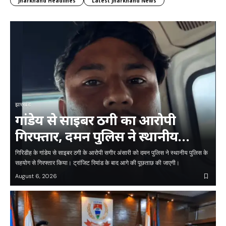
Jharkhand Headlines
Latest Jharkhand News
झारखंड
गांडेय से साइबर ठगी का आरोपी
गिरफ्तार, दमन पुलिस ने स्थानीय
पुलिस की मदद से की कार्रवाई
गिरिडीह के गांडेय से साइबर ठगी के आरोपी सगीर अंसारी को दमन पुलिस ने स्थानीय पुलिस के
सहयोग से गिरफ्तार किया। ट्रांजिट रिमांड के बाद आगे की पूछताछ की जाएगी।
August 6, 2026