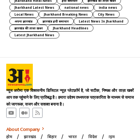
Jharkhand Hindi News
हिंदी समाचार
झारखंड की ताज़ा खबरें
Jharkhand Latest News
national news
india news
Local News
Jharkhand Breaking News
City News
अपना झारखंड
झारखंड हिंदी समाचार
Latest News In Jharkhand
झारखंड की ताज़ा ख़बर
Jharkhand Headlines
Latest Jharkhand News
न्यूज अरोमा एक विश्वसनीय डिजिटल न्यूज़ प्लेटफ़ॉर्म है, जो सटीक, निष्पक्ष और ताज़ा खबरें
आप तक पहुंचाने के लिए प्रतिबद्ध है। हमारा उद्देश्य तथ्यपरक पत्रकारिता के माध्यम से समाज
को जागरूक, सजग और सशक्त बनाना है।
About Company
होम
झारखंड
बिहार
भारत
विदेश
क्राइम