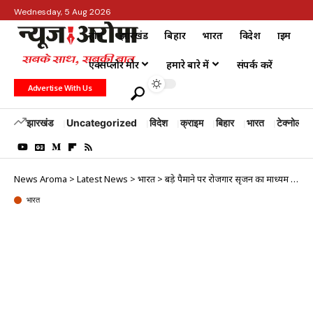
Wednesday, 5 Aug 2026
होम
झारखंड
बिहार
भारत
विदेश
क्राइम
एक्सप्लोर मोर
हमारे बारे में
संपर्क करें
Advertise With Us
झारखंड
Uncategorized
विदेश
क्राइम
बिहार
भारत
टेक्नोलॉजी
News Aroma
>
Latest News
>
भारत
>
बड़े पैमाने पर रोजगार सृजन का माध्यम बनेगा आइआइसी सेंटर : अमित शाह
भारत