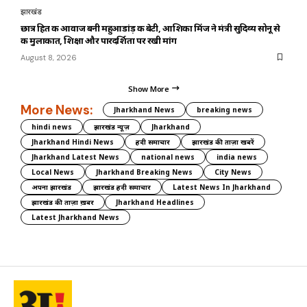
झारखंड
छात्र हित की आवाज बनी महुआडांड़ की बेटी, आशिका मिंज ने मंत्री सुदिव्य सोनू से
की मुलाकात, शिक्षा और पारदर्शिता पर रखी मांग
August 8, 2026
Show More
More News:
Jharkhand News
breaking news
hindi news
झारखंड न्यूज़
Jharkhand
Jharkhand Hindi News
हिंदी समाचार
झारखंड की ताज़ा खबरें
Jharkhand Latest News
national news
india news
Local News
Jharkhand Breaking News
City News
अपना झारखंड
झारखंड हिंदी समाचार
Latest News In Jharkhand
झारखंड की ताज़ा ख़बर
Jharkhand Headlines
Latest Jharkhand News