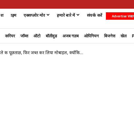
ेश
क्राइम
एक्सप्लोर मोर
हमारे बारे में
संपर्क करें
Advertise Wit
करियर
जॉब्स
ऑटो
बॉलीवुड
अजब गज़ब
ओपिनियन
बिजनेस
खेल
P
हले की पूछताछ, फिर जब्त कर लिया मोबाइल, क्योंकि…