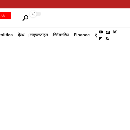
h Us
olitics
हेल्थ
लाइफस्टाइल
रिलेशनशिप
Finance
टूरिज्म
Environm