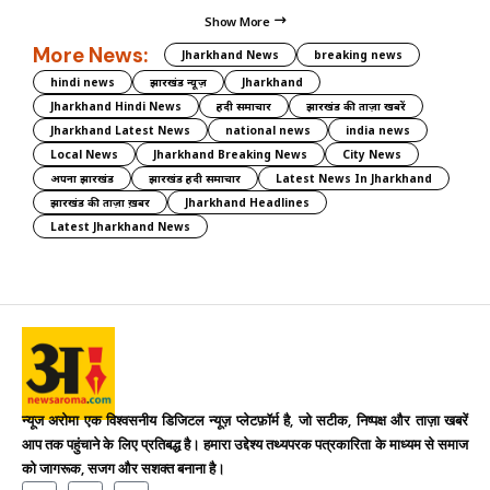
Show More
More News:
Jharkhand News
breaking news
hindi news
झारखंड न्यूज़
Jharkhand
Jharkhand Hindi News
हिंदी समाचार
झारखंड की ताज़ा खबरें
Jharkhand Latest News
national news
india news
Local News
Jharkhand Breaking News
City News
अपना झारखंड
झारखंड हिंदी समाचार
Latest News In Jharkhand
झारखंड की ताज़ा ख़बर
Jharkhand Headlines
Latest Jharkhand News
न्यूज अरोमा एक विश्वसनीय डिजिटल न्यूज़ प्लेटफ़ॉर्म है, जो सटीक, निष्पक्ष और ताज़ा खबरें
आप तक पहुंचाने के लिए प्रतिबद्ध है। हमारा उद्देश्य तथ्यपरक पत्रकारिता के माध्यम से समाज
को जागरूक, सजग और सशक्त बनाना है।