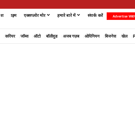
ेश
क्राइम
एक्सप्लोर मोर
हमारे बारे में
संपर्क करें
Advertise Wit
करियर
जॉब्स
ऑटो
बॉलीवुड
अजब गज़ब
ओपिनियन
बिजनेस
खेल
P