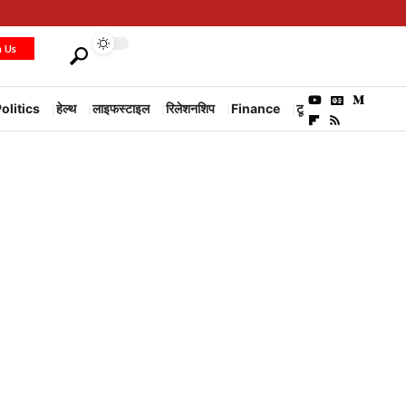
h Us
olitics
हेल्थ
लाइफस्टाइल
रिलेशनशिप
Finance
टूरिज्म
Environm