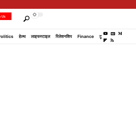
h Us
olitics
हेल्थ
लाइफस्टाइल
रिलेशनशिप
Finance
टूरिज्म
Environm