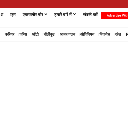
ेश
क्राइम
एक्सप्लोर मोर
हमारे बारे में
संपर्क करें
Advertise Wit
करियर
जॉब्स
ऑटो
बॉलीवुड
अजब गज़ब
ओपिनियन
बिजनेस
खेल
P