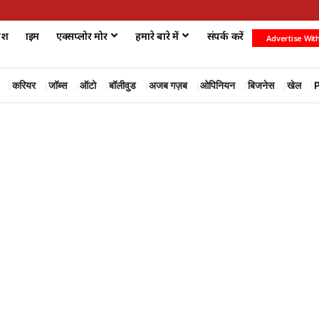
ेश
क्राइम
एक्सप्लोर मोर
हमारे बारे में
संपर्क करें
Advertise Wit
करियर
जॉब्स
ऑटो
बॉलीवुड
अजब गज़ब
ओपिनियन
बिजनेस
खेल
P