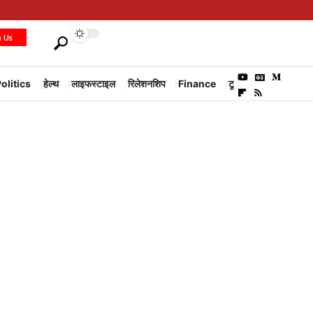
h Us
olitics
हेल्थ
लाइफस्टाइल
रिलेशनशिप
Finance
टूरिज्म
Environm