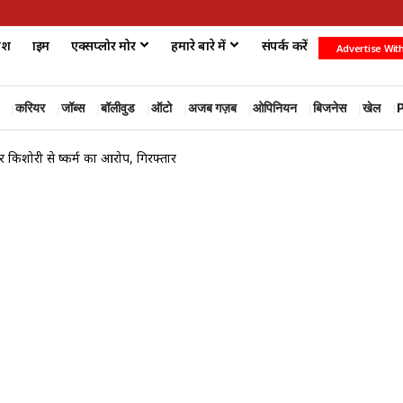
ेश
क्राइम
एक्सप्लोर मोर
हमारे बारे में
संपर्क करें
Advertise Wit
करियर
जॉब्स
बॉलीवुड
ऑटो
अजब गज़ब
ओपिनियन
बिजनेस
खेल
P
किशोरी से दुष्कर्म का आरोप, गिरफ्तार