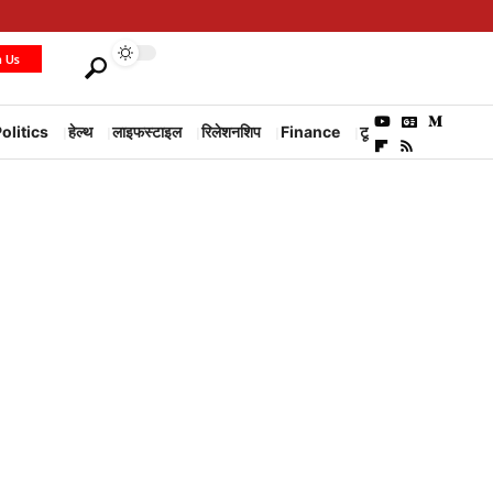
h Us
olitics
हेल्थ
लाइफस्टाइल
रिलेशनशिप
Finance
टूरिज्म
Environm