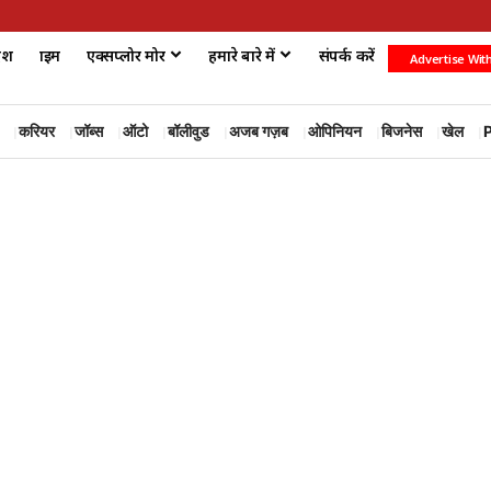
ेश
क्राइम
एक्सप्लोर मोर
हमारे बारे में
संपर्क करें
Advertise Wit
करियर
जॉब्स
ऑटो
बॉलीवुड
अजब गज़ब
ओपिनियन
बिजनेस
खेल
P