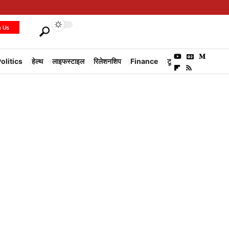
h Us
olitics
हेल्थ
लाइफस्टाइल
रिलेशनशिप
Finance
टूरिज्म
Environm