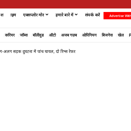
ेश
क्राइम
एक्सप्लोर मोर
हमारे बारे में
संपर्क करें
Advertise Wit
करियर
जॉब्स
बॉलीवुड
ऑटो
अजब गज़ब
ओपिनियन
बिजनेस
खेल
P
-अलग सड़क दुर्घटना में पांच घायल, दो रिम्स रेफर