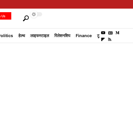
h Us
olitics
हेल्थ
लाइफस्टाइल
रिलेशनशिप
Finance
टूरिज्म
Environm