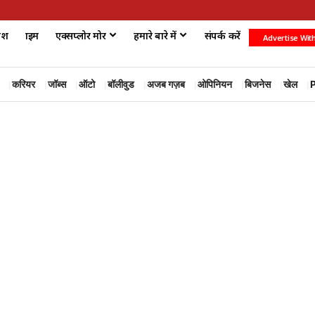
ेश
क्राइम
एक्सप्लोर मोर
हमारे बारे में
संपर्क करें
Advertise Wit
करियर
जॉब्स
ऑटो
बॉलीवुड
अजब गज़ब
ओपिनियन
बिजनेस
खेल
P