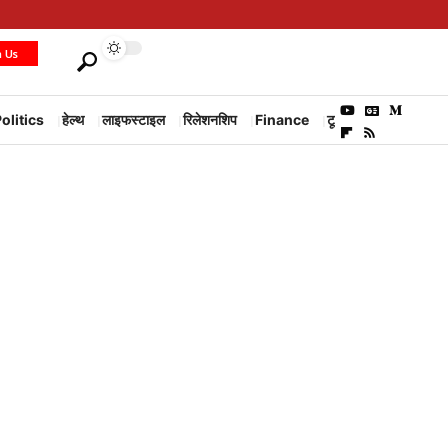
h Us
olitics
हेल्थ
लाइफस्टाइल
रिलेशनशिप
Finance
टूरिज्म
Environm