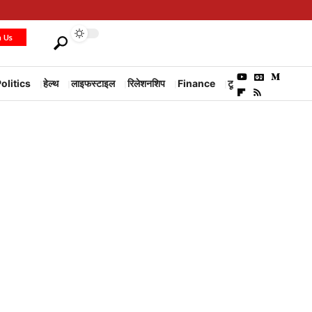
h Us
olitics
हेल्थ
लाइफस्टाइल
रिलेशनशिप
Finance
टूरिज्म
Environm