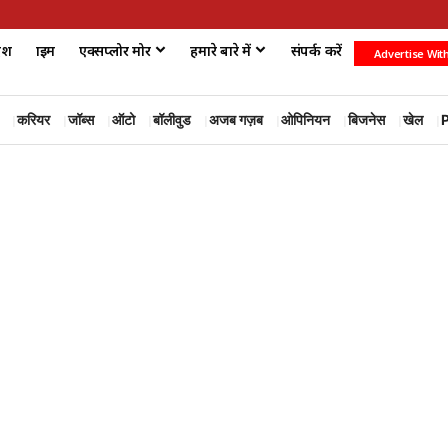
ेश
क्राइम
एक्सप्लोर मोर
हमारे बारे में
संपर्क करें
Advertise Wit
करियर
जॉब्स
ऑटो
बॉलीवुड
अजब गज़ब
ओपिनियन
बिजनेस
खेल
P