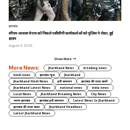
झारखंड
सीएम आवास घेराव को निकले एबीवीपी कार्यकर्ताओं को पुलिस ने रोका, हुई
झड़प
August 8, 2026
Show More
More News:
Jharkhand News
breaking news
hindi news
झारखंड न्यूज़
Jharkhand
Jharkhand Hindi News
हिंदी समाचार
झारखंड की ताज़ा खबरें
Jharkhand Latest News
national news
india news
Local News
Jharkhand Breaking News
City News
अपना झारखंड
झारखंड हिंदी समाचार
Latest News In Jharkhand
झारखंड की ताज़ा ख़बर
Jharkhand Headlines
Latest Jharkhand News