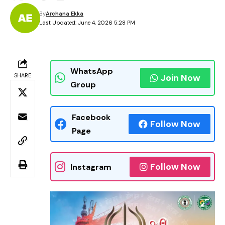
By
Archana Ekka
Last Updated: June 4, 2026 5:28 PM
WhatsApp
SHARE
Join Now
Group
Facebook
Follow Now
Page
Follow Now
Instagram