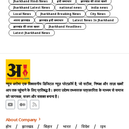
Jharkhand Hindi News
हिंदी समाचार
झारखंड की ताज़ा खबरें
Jharkhand Latest News
national news
india news
Local News
Jharkhand Breaking News
City News
अपना झारखंड
झारखंड हिंदी समाचार
Latest News In Jharkhand
झारखंड की ताज़ा ख़बर
Jharkhand Headlines
Latest Jharkhand News
न्यूज अरोमा एक विश्वसनीय डिजिटल न्यूज़ प्लेटफ़ॉर्म है, जो सटीक, निष्पक्ष और ताज़ा खबरें
आप तक पहुंचाने के लिए प्रतिबद्ध है। हमारा उद्देश्य तथ्यपरक पत्रकारिता के माध्यम से समाज
को जागरूक, सजग और सशक्त बनाना है।
About Company
होम
झारखंड
बिहार
भारत
विदेश
क्राइम