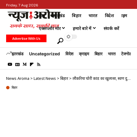
Friday, 7 Aug 2026
होम
झारखंड
बिहार
भारत
विदेश
क्राइम
एक्सप्लोर मोर
हमारे बारे में
संपर्क करें
Advertise With Us
झारखंड
Uncategorized
विदेश
क्राइम
बिहार
भारत
टेक्नोलॉजी
News Aroma
>
Latest News
>
बिहार
>
लौकरिया चोरी कांड का खुलासा, स्वर्ण दुकानदार समेत तीन गिरफ्तार; 10 लाख के गहने बरामद
बिहार