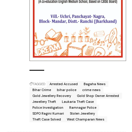
TAGGED:
Arrested Accused
Bagaha News
Bihar Crime
bihar police
crime news
Gold Jewellery Recovery
Gold Shop Owner Arrested
Jewellery Theft
Laukaria Theft Case
Police Investigation
Ramnagar Police
SDPO Ragini Kumari
Stolen Jewellery
Theft Case Solved
West Champaran News