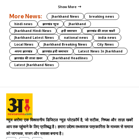
Show More
More News:
Jharkhand News
breaking news
hindi news
झारखंड न्यूज़
Jharkhand
Jharkhand Hindi News
हिंदी समाचार
झारखंड की ताज़ा खबरें
Jharkhand Latest News
national news
india news
Local News
Jharkhand Breaking News
City News
अपना झारखंड
झारखंड हिंदी समाचार
Latest News In Jharkhand
झारखंड की ताज़ा ख़बर
Jharkhand Headlines
Latest Jharkhand News
न्यूज अरोमा एक विश्वसनीय डिजिटल न्यूज़ प्लेटफ़ॉर्म है, जो सटीक, निष्पक्ष और ताज़ा खबरें
आप तक पहुंचाने के लिए प्रतिबद्ध है। हमारा उद्देश्य तथ्यपरक पत्रकारिता के माध्यम से समाज
को जागरूक, सजग और सशक्त बनाना है।