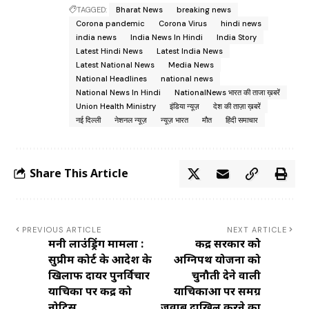
TAGGED:
Bharat News
breaking news
Corona pandemic
Corona Virus
hindi news
india news
India News In Hindi
India Story
Latest Hindi News
Latest India News
Latest National News
Media News
National Headlines
national news
National News In Hindi
NationalNews भारत की ताजा ख़बरें
Union Health Ministry
इंडिया न्यूज़
देश की ताज़ा ख़बरें
नई दिल्ली
नेशनल न्यूज़
न्यूज़ भारत
मौत
हिंदी समाचार
Share This Article
PREVIOUS ARTICLE
NEXT ARTICLE
मनी लाउंड्रिंग मामला :
केंद्र सरकार को
सुप्रीम कोर्ट के आदेश के
अग्निपथ योजना को
खिलाफ दायर पुनर्विचार
चुनौती देने वाली
याचिका पर केंद्र को
याचिकाओं पर समग्र
नोटिस
जवाब दाखिल करने का