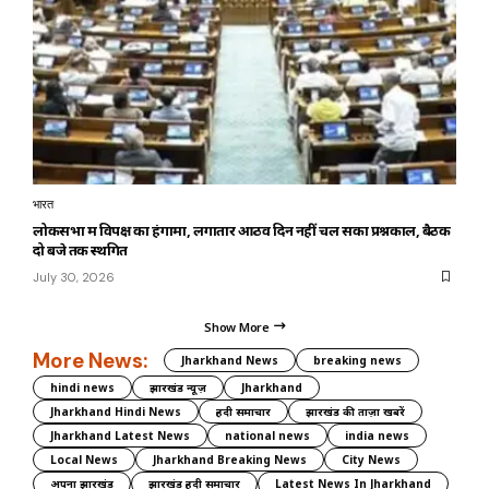
भारत
लोकसभा में विपक्ष का हंगामा, लगातार आठवें दिन नहीं चल सका प्रश्नकाल, बैठक
दो बजे तक स्थगित
July 30, 2026
Show More
More News:
Jharkhand News
breaking news
hindi news
झारखंड न्यूज़
Jharkhand
Jharkhand Hindi News
हिंदी समाचार
झारखंड की ताज़ा खबरें
Jharkhand Latest News
national news
india news
Local News
Jharkhand Breaking News
City News
अपना झारखंड
झारखंड हिंदी समाचार
Latest News In Jharkhand