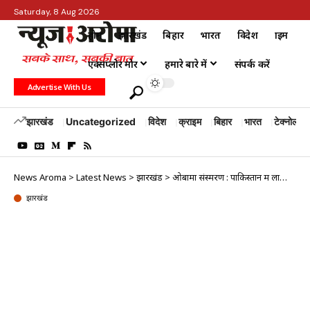
Saturday, 8 Aug 2026
होम
झारखंड
बिहार
भारत
विदेश
क्राइम
एक्सप्लोर मोर
हमारे बारे में
संपर्क करें
Advertise With Us
झारखंड
Uncategorized
विदेश
क्राइम
बिहार
भारत
टेक्नोलॉजी
News Aroma
>
Latest News
>
झारखंड
>
ओबामा संस्मरण : पाकिस्तान में लाखों युवा धार्मिक कट्टरवाद से प्रभावित
झारखंड