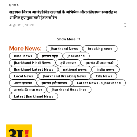
झारखंड
सहायक बिशप आनंद डेविड खलखो के अभिषेक और प्रतिष्ठापन समारोह में
शामिल हुए मुख्यमंत्री हेमंत सोरेन
August 8, 2026
Show More
More News:
Jharkhand News
breaking news
hindi news
झारखंड न्यूज़
Jharkhand
Jharkhand Hindi News
हिंदी समाचार
झारखंड की ताज़ा खबरें
Jharkhand Latest News
national news
india news
Local News
Jharkhand Breaking News
City News
अपना झारखंड
झारखंड हिंदी समाचार
Latest News In Jharkhand
झारखंड की ताज़ा ख़बर
Jharkhand Headlines
Latest Jharkhand News