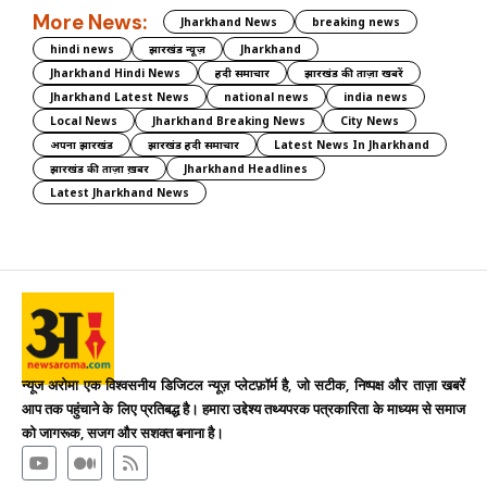
More News:
Jharkhand News
breaking news
hindi news
झारखंड न्यूज़
Jharkhand
Jharkhand Hindi News
हिंदी समाचार
झारखंड की ताज़ा खबरें
Jharkhand Latest News
national news
india news
Local News
Jharkhand Breaking News
City News
अपना झारखंड
झारखंड हिंदी समाचार
Latest News In Jharkhand
झारखंड की ताज़ा ख़बर
Jharkhand Headlines
Latest Jharkhand News
न्यूज अरोमा एक विश्वसनीय डिजिटल न्यूज़ प्लेटफ़ॉर्म है, जो सटीक, निष्पक्ष और ताज़ा खबरें
आप तक पहुंचाने के लिए प्रतिबद्ध है। हमारा उद्देश्य तथ्यपरक पत्रकारिता के माध्यम से समाज
को जागरूक, सजग और सशक्त बनाना है।