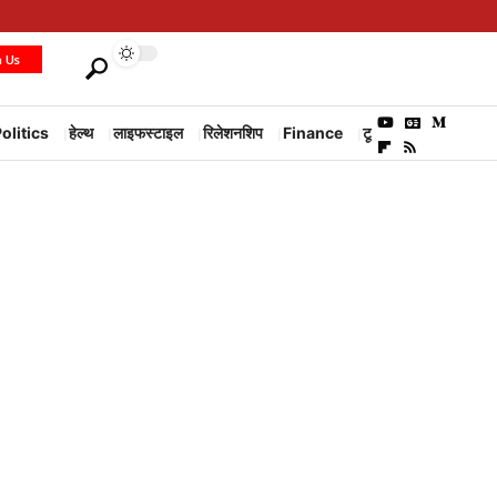
h Us
olitics
हेल्थ
लाइफस्टाइल
रिलेशनशिप
Finance
टूरिज्म
Environm