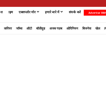
ेश
क्राइम
एक्सप्लोर मोर
हमारे बारे में
संपर्क करें
Advertise Wit
करियर
जॉब्स
ऑटो
बॉलीवुड
अजब गज़ब
ओपिनियन
बिजनेस
खेल
P