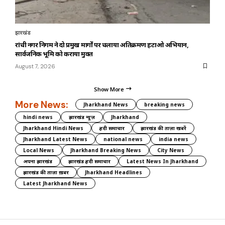
झारखंड
रांची नगर निगम ने दो प्रमुख मार्गों पर चलाया अतिक्रमण हटाओ अभियान,
सार्वजनिक भूमि को कराया मुक्त
August 7, 2026
Show More
More News:
Jharkhand News
breaking news
hindi news
झारखंड न्यूज़
Jharkhand
Jharkhand Hindi News
हिंदी समाचार
झारखंड की ताज़ा खबरें
Jharkhand Latest News
national news
india news
Local News
Jharkhand Breaking News
City News
अपना झारखंड
झारखंड हिंदी समाचार
Latest News In Jharkhand
झारखंड की ताज़ा ख़बर
Jharkhand Headlines
Latest Jharkhand News