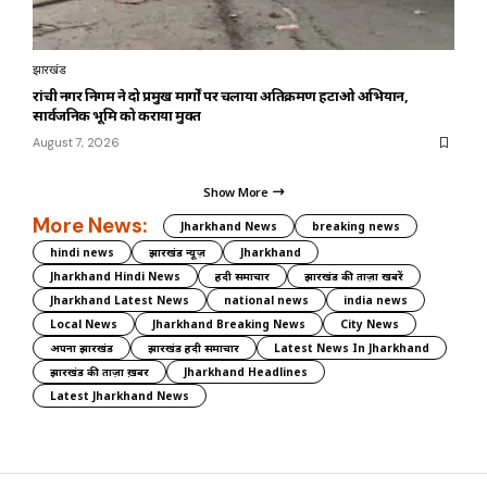
झारखंड
रांची नगर निगम ने दो प्रमुख मार्गों पर चलाया अतिक्रमण हटाओ अभियान,
सार्वजनिक भूमि को कराया मुक्त
August 7, 2026
Show More
More News:
Jharkhand News
breaking news
hindi news
झारखंड न्यूज़
Jharkhand
Jharkhand Hindi News
हिंदी समाचार
झारखंड की ताज़ा खबरें
Jharkhand Latest News
national news
india news
Local News
Jharkhand Breaking News
City News
अपना झारखंड
झारखंड हिंदी समाचार
Latest News In Jharkhand
झारखंड की ताज़ा ख़बर
Jharkhand Headlines
Latest Jharkhand News