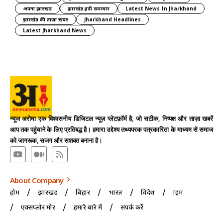
अपना झारखंड
झारखंड हिंदी समाचार
Latest News In Jharkhand
झारखंड की ताज़ा ख़बर
Jharkhand Headlines
Latest Jharkhand News
न्यूज अरोमा एक विश्वसनीय डिजिटल न्यूज़ प्लेटफ़ॉर्म है, जो सटीक, निष्पक्ष और ताज़ा खबरें
आप तक पहुंचाने के लिए प्रतिबद्ध है। हमारा उद्देश्य तथ्यपरक पत्रकारिता के माध्यम से समाज
को जागरूक, सजग और सशक्त बनाना है।
About Company
होम
झारखंड
बिहार
भारत
विदेश
क्राइम
एक्सप्लोर मोर
हमारे बारे में
संपर्क करें