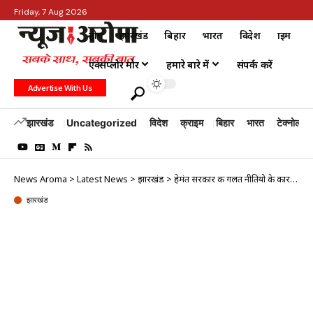
Friday, 7 Aug 2026
होम
झारखंड
बिहार
भारत
विदेश
क्राइम
एक्सप्लोर मोर
हमारे बारे में
संपर्क करें
Advertise With Us
झारखंड
Uncategorized
विदेश
क्राइम
बिहार
भारत
टेक्नोलॉजी
News Aroma
>
Latest News
>
झारखंड
>
हेमंत सरकार की गलत नीतियो के कारण ठगा महसूस करे रहे राज्य के युवा, सुदेश महतो ने…
झारखंड