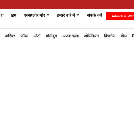
ेश
क्राइम
एक्सप्लोर मोर
हमारे बारे में
संपर्क करें
Advertise Wit
करियर
जॉब्स
ऑटो
बॉलीवुड
अजब गज़ब
ओपिनियन
बिजनेस
खेल
P