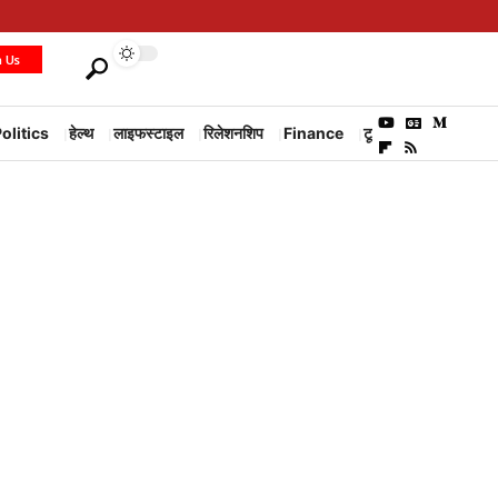
h Us
olitics
हेल्थ
लाइफस्टाइल
रिलेशनशिप
Finance
टूरिज्म
Environm