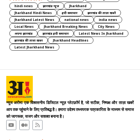
hindi news
झारखंड न्यूज़
Jharkhand
Jharkhand Hindi News
हिंदी समाचार
झारखंड की ताज़ा खबरें
Jharkhand Latest News
national news
india news
Local News
Jharkhand Breaking News
City News
अपना झारखंड
झारखंड हिंदी समाचार
Latest News In Jharkhand
झारखंड की ताज़ा ख़बर
Jharkhand Headlines
Latest Jharkhand News
न्यूज अरोमा एक विश्वसनीय डिजिटल न्यूज़ प्लेटफ़ॉर्म है, जो सटीक, निष्पक्ष और ताज़ा खबरें
आप तक पहुंचाने के लिए प्रतिबद्ध है। हमारा उद्देश्य तथ्यपरक पत्रकारिता के माध्यम से समाज
को जागरूक, सजग और सशक्त बनाना है।