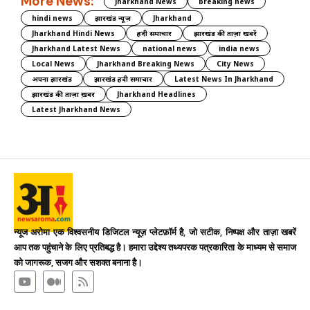
More News:
Jharkhand News
breaking news
hindi news
झारखंड न्यूज़
Jharkhand
Jharkhand Hindi News
हिंदी समाचार
झारखंड की ताज़ा खबरें
Jharkhand Latest News
national news
india news
Local News
Jharkhand Breaking News
City News
अपना झारखंड
झारखंड हिंदी समाचार
Latest News In Jharkhand
झारखंड की ताज़ा ख़बर
Jharkhand Headlines
Latest Jharkhand News
न्यूज अरोमा एक विश्वसनीय डिजिटल न्यूज़ प्लेटफ़ॉर्म है, जो सटीक, निष्पक्ष और ताज़ा खबरें
आप तक पहुंचाने के लिए प्रतिबद्ध है। हमारा उद्देश्य तथ्यपरक पत्रकारिता के माध्यम से समाज
को जागरूक, सजग और सशक्त बनाना है।