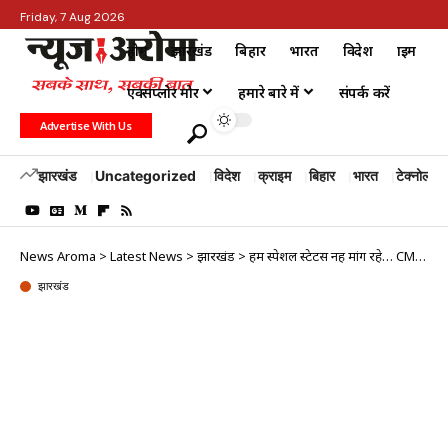
Friday, 7 Aug 2026
होम
झारखंड
बिहार
भारत
विदेश
क्राइम
एक्सप्लोर मोर
हमारे बारे में
संपर्क करें
Advertise With Us
झारखंड
Uncategorized
विदेश
क्राइम
बिहार
भारत
टेक्नोलॉजी
News Aroma
>
Latest News
>
झारखंड
>
हम स्पेशल स्टेटस नहीं मांग रहे… CM हेमंत सोरेन ने PM मोदी को लिखा पत्र
झारखंड